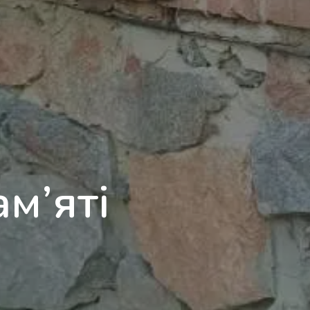
м’яті