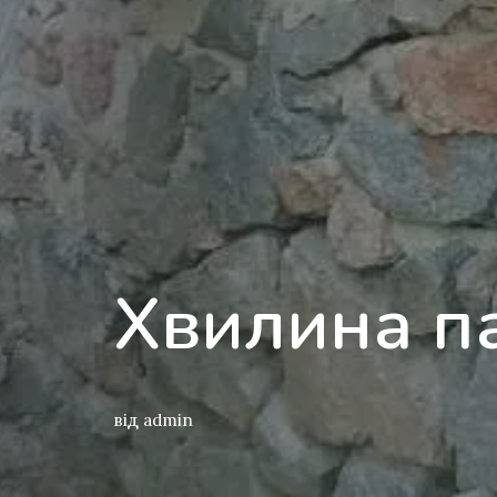
Хвилина па
від
admin