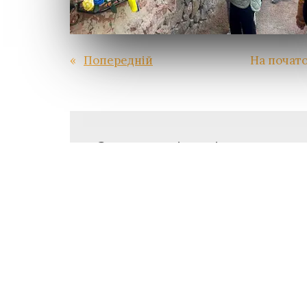
«
Попередній
На почато
Залишити відповідь
Ваша e-mail адреса не оприлюднюв
Ім'я
*
Email
*
Коментар
*