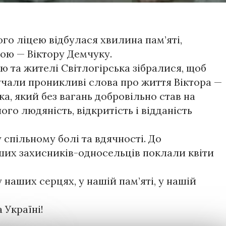
ого ліцею відбулася хвилина пам’яті,
ою — Віктору Демчуку.
ею та жителі Світлогірська зібралися, щоб
учали проникливі слова про життя Віктора —
а, який без вагань добровільно став на
ого людяність, відкритість і відданість
 спільному болі та вдячності. До
ших захисників-односельців поклали квіти
 наших серцях, у нашій пам’яті, у нашій
 Україні!