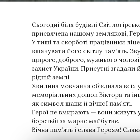
Сьогодні біля будівлі Світлогірськ
присвячена нашому землякові, Гер
У тиші та скорботі працівники ліц
вшанувати його світлу пам’ять. Зв
щирого, доброго, мужнього чоловік
захист України. Присутні згадали й
рідній землі.
Хвилина мовчання об’єднала всіх у
меморіальних дошок Віктора та ін
як символ шани й вічної пам’яті.
Герої не вмирають — вони живуть у
боротьбі за мирне майбутнє.
Вічна пам’ять і слава Героям! Слава