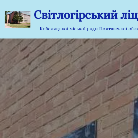
Світлогірський лі
Перейти
до
Кобеляцької міської ради Полтавської обла
вмісту