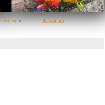
к сторінки
Наступний
»
атиметься.
Обов’язкові поля позначені
*
Сайт