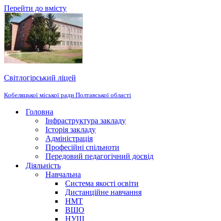
Перейти до вмісту
Світлогірський ліцей
Кобеляцької міської ради Полтавської області
Головна
Інфраструктура закладу
Історія закладу
Адміністрація
Професійні спільноти
Передовий педагогічний досвід
Діяльність
Навчальна
Система якості освіти
Дистанційне навчання
НМТ
ВШО
НУШ