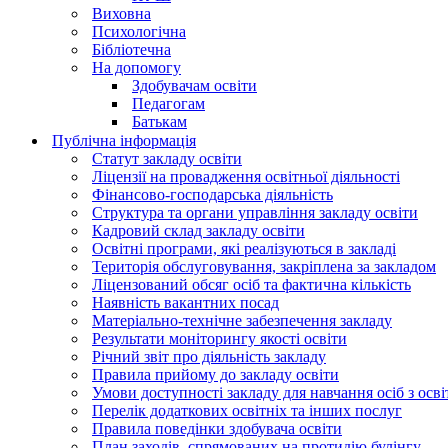
Виховна
Психологічна
Бібліотечна
На допомогу
Здобувачам освіти
Педагогам
Батькам
Публічна інформація
Статут закладу освіти
Ліцензії на провадження освітньої діяльності
Фінансово-господарська діяльність
Структура та органи управління закладу освіти
Кадровий склад закладу освіти
Освітні програми, які реалізуються в закладі
Територія обслуговування, закріплена за закладом
Ліцензований обсяг осіб та фактична кількість
Наявність вакантних посад
Матеріально-технічне забезпечення закладу
Результати моніторингу якості освіти
Річний звіт про діяльність закладу
Правила прийому до закладу освіти
Умови доступності закладу для навчання осіб з осв
Перелік додаткових освітніх та інших послуг
Правила поведінки здобувача освіти
План заходів, спрямованих на протидію булінгу