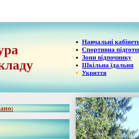
Навчальні кабінет
ура
Спортивна підгот
Зони відпочинку
кладу
Шкільна їдальня
Укриття
ано: