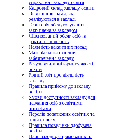
управління закладу освіти
Кадровий склад закладу освіти
Освітні програми, які
реалізуються в закладі
Територія обслуговування,
закріплена за закладом
Ліцензований обсяг осіб та
фактична кількість
Наявність вакантних посад
Матеріально-технічне
забезпечення закладу
Результати моніторингу якості
освіти
Річний звіт про діяльність
закладу
Правила прийому до закладу
освіти
Умови доступності закладу для
навчання осіб з освітніми
потребами
Перелік додаткових освітніх та
інших послуг
Правила поведінки здобувача
освіти
План заходів, спрямованих на