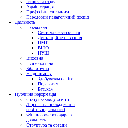
Історія закладу
Адміністрація
Професійні спільноти
Передовий педагогічний досвід
Діяльність
Навчальна
Система якості освіти
Дистанційне навчання
НМТ
ВШО
НУШ
Виховна
Психологічна
Бібліотечна
На допомогу
Здобувачам освіти
Педагогам
Батькам
Публічна інформація
Статут закладу освіти
Ліцензії на провадження
освітньої діяльності
Фінансово-господарська
діяльність
Структура та органи