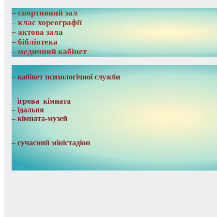
– спортивний зал
– клас хореографії
– актова зала
– бібліотека
– медичний кабінет
–
кабінет психологічної служби
–
ігрова кімната
–
їдальня
–
кімната-музей
–
сучасний міністадіон