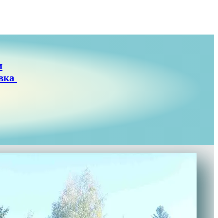
и
овка