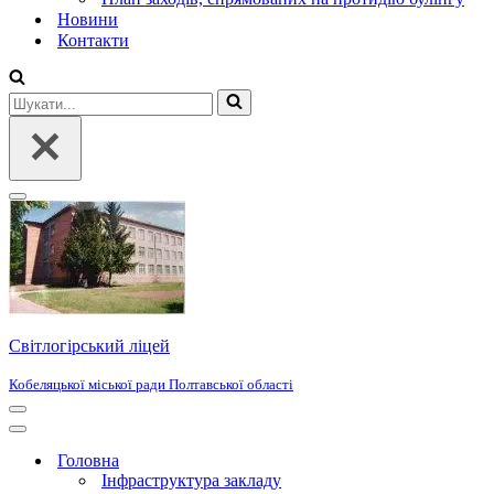
Новини
Контакти
Шукати...
Меню
навігації
Світлогірський ліцей
Кобеляцької міської ради Полтавської області
Меню
навігації
Меню
навігації
Головна
Інфраструктура закладу