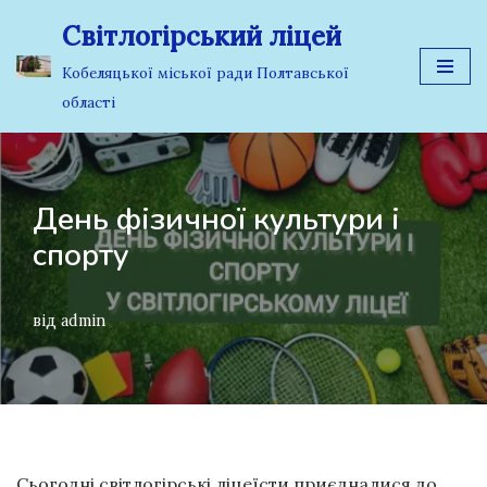
Світлогірський ліцей
Перейти
Кобеляцької міської ради Полтавської
до
області
вмісту
День фізичної культури і
спорту
від
admin
Сьогодні світлогірські ліцеїсти приєдналися до