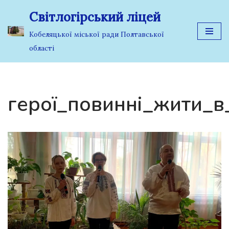
Світлогірський ліцей
Перейти
Кобеляцької міської ради Полтавської
до
області
вмісту
герої_повинні_жити_